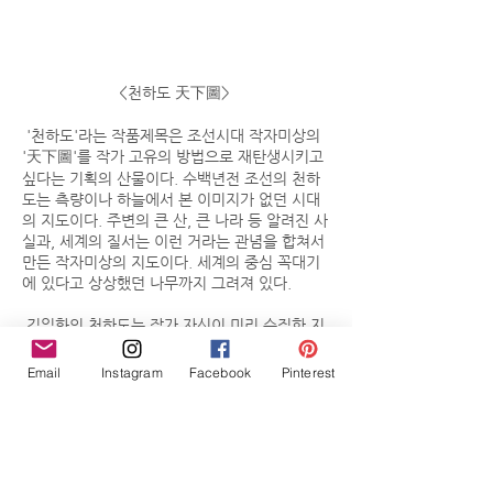
<천하도 天下圖>
'천하도'라는 작품제목은 조선시대 작자미상의
'天下圖'를 작가 고유의 방법으로 재탄생시키고
싶다는 기획의 산물이다. 수백년전 조선의 천하
도는 측량이나 하늘에서 본 이미지가 없던 시대
의 지도이다. 주변의 큰 산, 큰 나라 등 알려진 사
실과, 세계의 질서는 이런 거라는 관념을 합쳐서
만든 작자미상의 지도이다. 세계의 중심 꼭대기
에 있다고 상상했던 나무까지 그려져 있다.
김일화의 천하도는 작가 자신이 미리 수집한 지
식을 적용하는 방식으로 만들지 않는다. 큰 틀만
정해놓고 미리 준비한 종이단위들을 본능적으로
Email
Instagram
Facebook
Pinterest
쌓기 시작하면, 어느새 언덕과 골, 길들이 캔버스
위에 모습을 드러낸다. 이 종이단위들을 작가는
‘씨앗’이라고 부른다. 작가는 하나의 작품을 위해
직접 수작업으로 염색한 한지들을 햇빛에 말린
후, 직선과 원의 기본구성을 가지는 '씨앗' 조각
들을 만든다. 수만개의 씨앗들이 이끄는 힘에 이