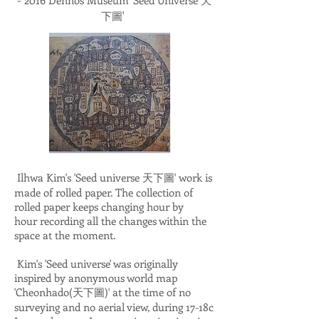
2016 Dennos Museum 'Seed Universe 天
'
下圖
Ilhwa Kim's 'Seed universe
天下圖
' work is
made of rolled paper. The collection of
rolled paper keeps changing hour by
hour recording all the changes within the
space at the moment.
Kim's 'Seed universe' was originally
inspired by anonymous world map
'Cheonhado(天下圖)' at the time of no
surveying and no aerial view, during 17-18c