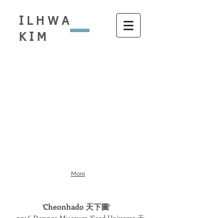
ILHWA
KIM
More
Cheonhado
'
天下圖'
-